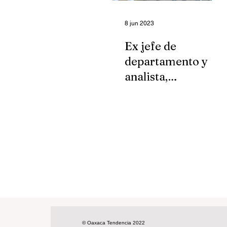
8 jun 2023
Ex jefe de
departamento y
analista,
responsables en el
caso del encierro
Primavera
© Oaxaca Tendencia 2022