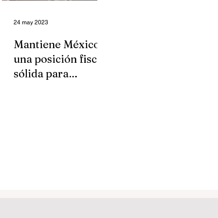
24 may 2023
Mantiene México
una posición fiscal
sólida para
afrontar choques
externos: Ramírez
de la O