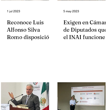
1 jul 2023
5 may 2023
Reconoce Luis
Exigen en Cámara
Alfonso Silva
de Diputados que
Romo disposición
el INAI funcione
del Gobernador de
Oaxaca por rendir
cuentas al pueblo