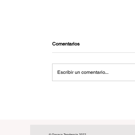
Comentarios
Escribir un comentario...
Tenemos cita con la historia es
de enero, afirma Haydeé Reyes
© Oaxaca Tendencia 2022