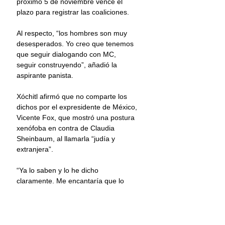
próximo 5 de noviembre vence el 
plazo para registrar las coaliciones. 
Al respecto, “los hombres son muy 
desesperados. Yo creo que tenemos 
que seguir dialogando con MC, 
seguir construyendo”, añadió la 
aspirante panista.
Xóchitl afirmó que no comparte los 
dichos por el expresidente de México, 
Vicente Fox, que mostró una postura 
xenófoba en contra de Claudia 
Sheinbaum, al llamarla “judía y 
extranjera”. 
“Ya lo saben y lo he dicho 
claramente. Me encantaría que lo 
entrevistaran a él, no soy la mamá ni 
la hija de Fox, con todo respeto. Me 
apoyan millones de mexicanos y no 
por eso voy a compartir el 