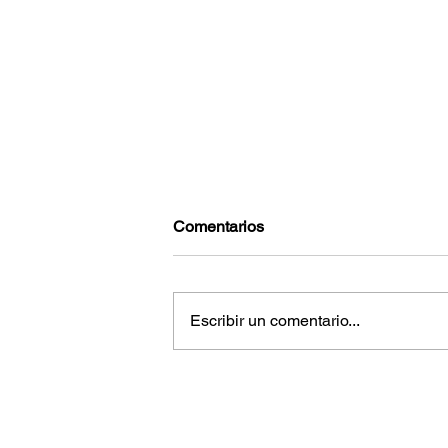
Comentarios
Escribir un comentario...
Reconoce EUA combate al
narcotráfico por el gobierno