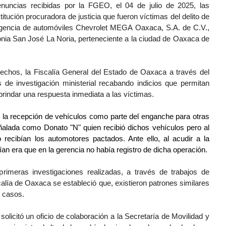
uncias recibidas por la FGEO, el 04 de julio de 2025, las 
itución procuradora de justicia que fueron víctimas del delito de 
agencia de automóviles Chevrolet MEGA Oaxaca, S.A. de C.V., 
nia San José La Noria, perteneciente a la ciudad de Oaxaca de 
chos, la Fiscalía General del Estado de Oaxaca a través del 
s de investigación ministerial recabando indicios que permitan 
, brindar una respuesta inmediata a las víctimas.
n la recepción de vehículos como parte del enganche para otras 
alada como Donato "N" quien recibió dichos vehículos pero al 
ecibían los automotores pactados. Ante ello, al acudir a la 
n era que en la gerencia no había registro de dicha operación.
rimeras investigaciones realizadas, a través de trabajos de 
scalía de Oaxaca se estableció que, existieron patrones similares 
 casos.
olicitó un oficio de colaboración a la Secretaría de Movilidad y 