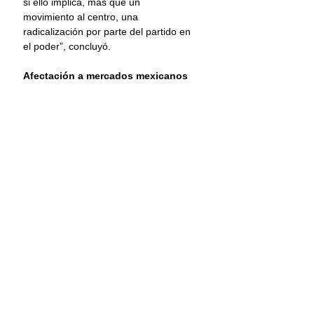
si ello implica, más que un 
movimiento al centro, una 
radicalización por parte del partido en 
el poder”, concluyó.
Afectación a mercados mexicanos
Tras los resultados del domingo, la 
volatilidad en los mercados debido al 
nerviosismo y miedo que generan 
mayorías calificadas del oficialismo 
alcanzaron al denominado 
“superpeso” y el principal indicador 
de la Bolsa Mexicana de Valores 
(BMV).
La moneda mexicana se depreció 
4.42% este lunes, al pasar de 16.96 
pesos por dólar a 17.71, según el 
dato oficial del Banco de México 
(Banxico).