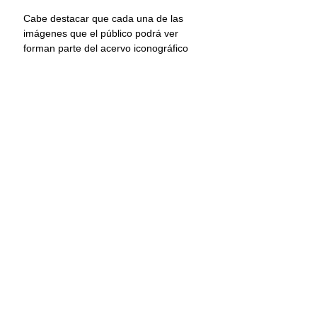
Cabe destacar que cada una de las 
imágenes que el público podrá ver 
forman parte del acervo iconográfico 
que es resguardado por el Imcine. La 
exposición virtual “Acércate, un 
poquito más” estará disponible, para 
su visita de forma gratuita, del 14 de 
febrero al 14 de abril de 2024, en el 
portal: 
www.imcine.gob.mx
Cine mexicano
Exposición
Amor
Arte y cultura
Comentarios