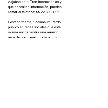
viajaban en el Tren Interoceánico y 
que necesitan información, pueden 
llamar al teléfono: 55 22 30 21 06.
Posteriormente, Sheinbaum Pardo 
publicó en redes sociales que esta 
misma noche tendrá una reunión 
para dar seguimiento a lo ocurrido, 
teniendo como principal objetivo a las 
personas afectadas.
“Por la noche nos reunimos para 
evaluar y definir los pasos a seguir; 
nuestra prioridad siempre será el 
apoyo a la gente”.
Oaxaca
Principal