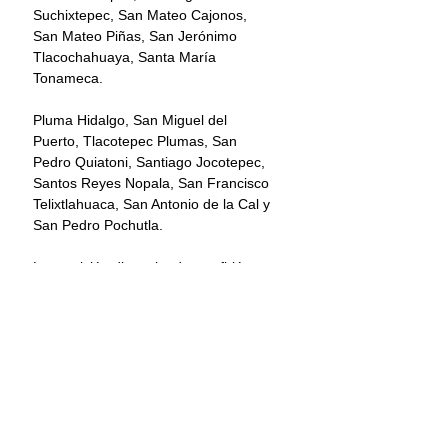
Suchixtepec, San Mateo Cajonos, 
San Mateo Piñas, San Jerónimo 
Tlacochahuaya, Santa María 
Tonameca.
Pluma Hidalgo, San Miguel del 
Puerto, Tlacotepec Plumas, San 
Pedro Quiatoni, Santiago Jocotepec, 
Santos Reyes Nopala, San Francisco 
Telixtlahuaca, San Antonio de la Cal y 
San Pedro Pochutla.
La comisión dictaminadora refirió en 
los dictámenes que cada ley está 
alineada a la Ley General de 
Contabilidad Gubernamental, a las 
normas emitidas por el Consejo 
Nacional de Armonización Contable, 
a la Ley de Disciplina Financiera de 
las Entidades Federativas y los 
Municipios, a los criterios 