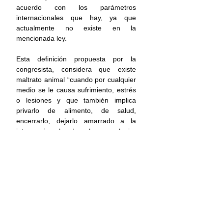
acuerdo con los parámetros 
internacionales que hay, ya que 
actualmente no existe en la 
mencionada ley. 
Esta definición propuesta por la 
congresista, considera que existe 
maltrato animal “cuando por cualquier 
medio se le causa sufrimiento, estrés 
o lesiones y que también implica 
privarlo de alimento, de salud, 
encerrarlo, dejarlo amarrado a la 
intemperie, abandonarlo, y cualquier 
otra cosa que ponga en riesgo su 
bienestar”. 
De aprobarse esta reforma, se 
ampliaría la protección de los 
animales al tipificar el delito de 
maltrato animal de forma integral, sin 
hacer distinción de especie como se 