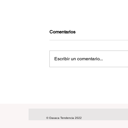
Comentarios
Escribir un comentario...
Inseguridad y violencia contra l
mujer: las prioridades de la
diputada Haydeé Reyes tras
escuchar a la ciudadanía en
territorio
© Oaxaca Tendencia 2022