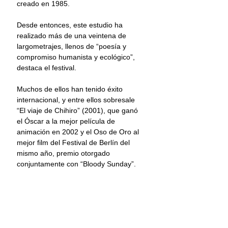
creado en 1985. 
Desde entonces, este estudio ha 
realizado más de una veintena de 
largometrajes, llenos de “poesía y 
compromiso humanista y ecológico”, 
destaca el festival.
Muchos de ellos han tenido éxito 
internacional, y entre ellos sobresale 
“El viaje de Chihiro” (2001), que ganó 
el Óscar a la mejor película de 
animación en 2002 y el Oso de Oro al 
mejor film del Festival de Berlín del 
mismo año, premio otorgado 
conjuntamente con “Bloody Sunday”. 
La última película de Miyazaki, “The 
Boy and the Heron”, logró en marzo 
pasado el Óscar al mejor filme de 
animación, aunque el veterano 