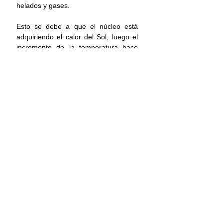
helados y gases.
Esto se debe a que el núcleo está 
adquiriendo el calor del Sol, luego el 
incremento de la temperatura hace 
que aumente también la presión 
interna del criomagma, terminando 
así con una liberación del nitrógeno y 
monóxido de carbono mediante las 
fisuras de la capa del núcleo.
Everest
Internacional
Ciencia y tecnología
Comentarios