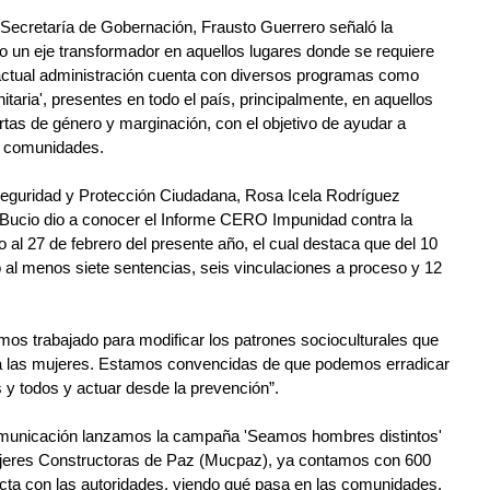
Secretaría de Gobernación, Frausto Guerrero señaló la 
o un eje transformador en aquellos lugares donde se requiere 
a actual administración cuenta con diversos programas como 
taria', presentes en todo el país, principalmente, en aquellos 
tas de género y marginación, con el objetivo de ayudar a 
as comunidades.
Seguridad y Protección Ciudadana, Rosa Icela Rodríguez 
 Bucio dio a conocer el Informe CERO Impunidad contra la 
 al 27 de febrero del presente año, el cual destaca que del 10 
 al menos siete sentencias, seis vinculaciones a proceso y 12 
s trabajado para modificar los patrones socioculturales que 
a las mujeres. Estamos convencidas de que podemos erradicar 
 y todos y actuar desde la prevención”.
omunicación lanzamos la campaña 'Seamos hombres distintos' 
ujeres Constructoras de Paz (Mucpaz), ya contamos con 600 
ecta con las autoridades, viendo qué pasa en las comunidades, 