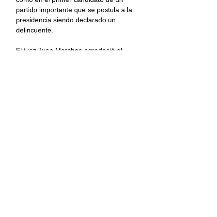
partido importante que se postula a la 
presidencia siendo declarado un 
delincuente.
El juez Juan Merchan agradeció al 
jurado, que deliberó el caso durante 
12 horas, su trabajo y atención 
durante este mes y medio que han 
estado lejos de su familia y trabajo.
Información: Forbes/EFE
Donald Trump
Juicio
Culpable
Falsificación
Internacional
Comentarios