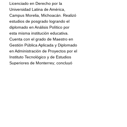
Licenciado en Derecho por la 
Universidad Latina de América, 
Campus Morelia, Michoacán. Realizó 
estudios de posgrado logrando el 
diplomado en Análisis Político por 
esta misma institución educativa. 
Cuenta con el grado de Maestro en 
Gestión Pública Aplicada y Diplomado 
en Administración de Proyectos por el 
Instituto Tecnológico y de Estudios 
Superiores de Monterrey; concluyó 
los estudios de la Maestría en 
Instituciones y Procedimientos 
Electorales del INE y es candidato a 
Doctor en Ciencias Políticas por la 
Universidad Complutense de Madrid, 
España.
INE
Instituto Nacional Electoral
Guadalupe Taddei Zavala
Consejera Presidenta
Secretaría Ejecutiva
Miguel Ángel Patiño
Edmundo Jacobo
Nacional