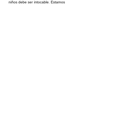
niños debe ser intocable. Estamos 
trabajando en ello”, señaló vía X.
Información: Once Noticias
Guardia Nacional
Ejército
Sinaloa
Culiacán
Secuestro
Principal
Nacional
Comentarios
Escribir un comentario...