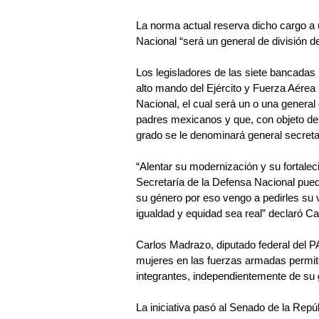
La norma actual reserva dicho cargo a 
Nacional “será un general de división del
Los legisladores de las siete bancadas r
alto mando del Ejército y Fuerza Aérea l
Nacional, el cual será un o una general de
padres mexicanos y que, con objeto de e
grado se le denominará general secretar
“Alentar su modernización y su fortaleci
Secretaría de la Defensa Nacional pue
su género por eso vengo a pedirles su v
igualdad y equidad sea real” declaró C
Carlos Madrazo, diputado federal del PAN
mujeres en las fuerzas armadas permite
integrantes, independientemente de su 
La iniciativa pasó al Senado de la Repúbl