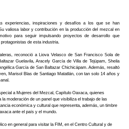
as experiencias, inspiraciones y desafíos a los que se han 
u valiosa labor y contribución en la producción del mezcal en 
motivo para seguir impulsando proyectos de desarrollo que 
protagonistas de esta industria.
leras, reconoció a Liova Velasco de San Francisco Sola de 
tazar Guelavila, Aracely García de Villa de Tejúpam, Sheila 
ngélica García de San Baltazar Chichicápam. Además, resaltó 
oven, Marisol Blas de Santiago Matatlán, con tan solo 14 años y 
sanal.
ecial a Mujeres del Mezcal, Capítulo Oaxaca, quienes 
 la moderación de un panel que visibiliza el trabajo de las 
tancia económica y cultural que representa, además, un timbre 
Oaxaca ante el país y el mundo.
lico en general para visitar la FIM, en el Centro Cultural y de 