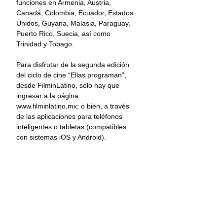
funciones en Armenia, Austria, 
Canadá, Colombia, Ecuador, Estados 
Unidos, Guyana, Malasia, Paraguay, 
Puerto Rico, Suecia, así como 
Trinidad y Tobago.
Para disfrutar de la segunda edición 
del ciclo de cine “Ellas programan”, 
desde FilminLatino, solo hay que 
ingresar a la página 
www.filminlatino.mx; o bien, a través 
de las aplicaciones para teléfonos 
inteligentes o tabletas (compatibles 
con sistemas iOS y Android).
Como parte de las actividades en 
conmemoración del Día Internacional 
de las Mujeres 2023, el Imcine ha 
preparado un episodio especial de su 
programa de televisión Atrapasueños: 
la diversidad de nuestro cine, 
dedicado a explorar a través de las 