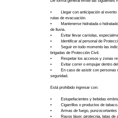
De forma general emite las siguientes
•	Llegar con anticipación al evento para ubicar salidas de emergencia, puntos de encuentro y 
rutas de evacuación.
•	Mantenerse hidratada o hidratado y portar ropa cómoda, de preferencia impermeable, en caso 
de lluvia.
•	Evitar llevar carriolas, especi
•	Identificar al personal de Prote
•	Seguir en todo momento las indicaciones de los elementos de seguridad e integrantes de las 
brigadas de Protección Civil.
•	Respetar los accesos y zonas r
•	Evitar correr o empujar dentro d
•	En caso de asistir con personas menores de edad, mantener atención a su ubicación y 
seguridad.
Está prohibido ingresar con:
•	Estupefacientes y bebidas embri
•	Cigarrillos o productos de tabaco
•	Armas de fuego, punzocortantes
•	Rayos láser, pirotecnia, latas de