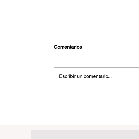
Comentarios
Escribir un comentario...
Reconoce EUA combate al
narcotráfico por el gobierno
mexicano