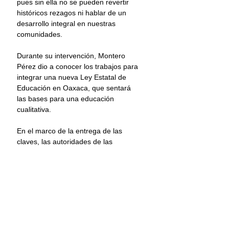
pues sin ella no se pueden revertir 
históricos rezagos ni hablar de un 
desarrollo integral en nuestras 
comunidades.
Durante su intervención, Montero 
Pérez dio a conocer los trabajos para 
integrar una nueva Ley Estatal de 
Educación en Oaxaca, que sentará 
las bases para una educación 
cualitativa.
En el marco de la entrega de las 
claves, las autoridades de las 
escuelas de nueva creación 
agradecieron la atención de la 
administración estatal en el 
acompañamiento del proceso 
administrativo que validará las 
actividades de los planteles en 
beneficio de la comunidad escolar, el 
desarrollo académico y la certeza 