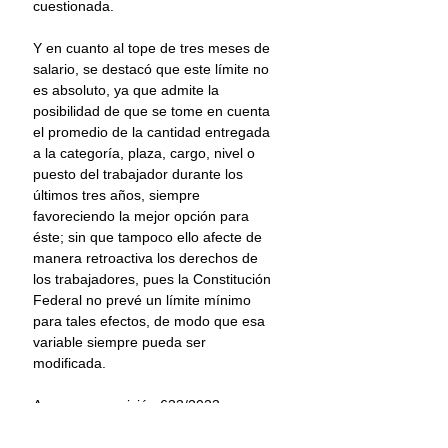
cuestionada.
Y en cuanto al tope de tres meses de 
salario, se destacó que este límite no 
es absoluto, ya que admite la 
posibilidad de que se tome en cuenta 
el promedio de la cantidad entregada 
a la categoría, plaza, cargo, nivel o 
puesto del trabajador durante los 
últimos tres años, siempre 
favoreciendo la mejor opción para 
éste; sin que tampoco ello afecte de 
manera retroactiva los derechos de 
los trabajadores, pues la Constitución 
Federal no prevé un límite mínimo 
para tales efectos, de modo que esa 
variable siempre pueda ser 
modificada.
Amparo en revisión 633/2023. 
Ponente: Ministro Alberto Pérez 
Dayán. Resuelto en sesión de 3 de 