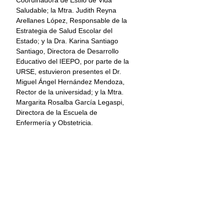
Saludable; la Mtra. Judith Reyna 
Arellanes López, Responsable de la 
Estrategia de Salud Escolar del 
Estado; y la Dra. Karina Santiago 
Santiago, Directora de Desarrollo 
Educativo del IEEPO, por parte de la 
URSE, estuvieron presentes el Dr. 
Miguel Ángel Hernández Mendoza, 
Rector de la universidad; y la Mtra. 
Margarita Rosalba García Legaspi, 
Directora de la Escuela de 
Enfermería y Obstetricia.
Este reconocimiento no solo es un 
motivo de orgullo para la URSE, sino 
que también la impulsa a continuar 
trabajando arduamente para 
consolidarse como una institución 
líder en la formación de profesionales 
de la salud comprometidos con la 
promoción de la salud y el bienestar 