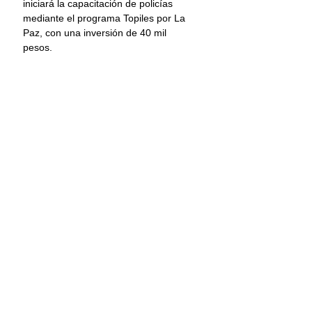
iniciará la capacitación de policías 
mediante el programa Topiles por La 
Paz, con una inversión de 40 mil 
pesos.
Previamente, en San José Lachiguirí, 
tambien en el mismo distrito electoral 
de la Sierra Sur, la legisladora 
atestiguó la puesta en marcha de la 
Estrategia Atención a Municipios 
Territorios Bienestar que en esa 
población se traducirá en más de 200 
acciones como pisos firmes, entrega 
de medicamentos, equipamiento de 
mobiliario escolar y atención 
alimentaria.
Gobierno de Oaxaca
Congreso de Oaxaca
Hayddé Reyes
Principal
Municipios
Oaxaca