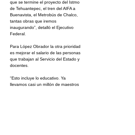
que se termine el proyecto del Istmo 
de Tehuantepec, el tren del AIFA a 
Buenavista, el Metrobús de Chalco, 
tantas obras que iremos 
inaugurando”, detalló el Ejecutivo 
Federal.
Para López Obrador la otra prioridad 
es mejorar el salario de las personas 
que trabajan al Servicio del Estado y 
docentes.
“Esto incluye lo educativo. Ya 
llevamos casi un millón de maestros 
basificados y tomamos la decisión 
que ningún maestro gane menos de 
16 mil pesos mensuales, es el 
mínimo, para que no se vaya a 
malinterpretar”.
Información: Once Noticias