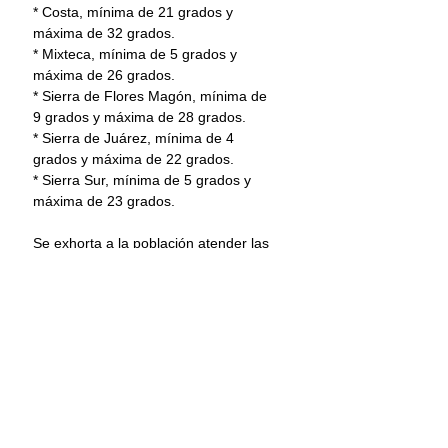
* Costa, mínima de 21 grados y 
máxima de 32 grados.
* Mixteca, mínima de 5 grados y 
máxima de 26 grados.
* Sierra de Flores Magón, mínima de 
9 grados y máxima de 28 grados.
* Sierra de Juárez, mínima de 4 
grados y máxima de 22 grados.
* Sierra Sur, mínima de 5 grados y 
máxima de 23 grados.
Se exhorta a la población atender las 
recomendaciones de Protección Civil 
y Capitanías de Puerto, así como a 
mantenerse informada de las 
condiciones meteorológicas a través 
de los medios y redes sociales 
oficiales: Facebook 
@CEPCYGRGobOax y en X 
@CEPCyGR_GobOax
Oaxaca
Clima