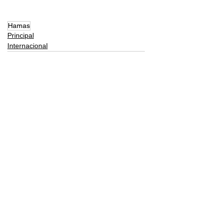
Hamas
Principal
Internacional
Comentarios
Escribir un comentario...