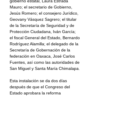
gobierno estatal, Laura Estrada 
Mauro; el secretario de Gobierno, 
Jesús Romero; el consejero Jurídico, 
Geovany Vásquez Sagrero; el titular 
de la Secretaría de Seguridad y de 
Protección Ciudadana, Iván García; 
el fiscal General del Estado, Bernardo 
Rodríguez Alamilla; el delegado de la 
Secretaría de Gobernación de la 
federación en Oaxaca, José Carlos 
Fuentes, así como las autoridades de 
San Miguel y Santa María Chimalapa. 
Esta instalación se da dos días 
después de que el Congreso del 
Estado aprobara la reforma 
constitucional para modificar el límite 
territorial entre los estados de 
Oaxaca y Chiapas, con lo cual se da 
certeza jurídica al territorio de Los 
Chimalapas, y se avanza en la 
construcción de la paz y 