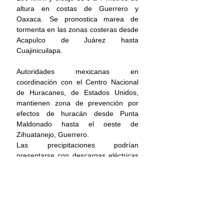
altura en costas de 
Guerrero
 y 
Oaxaca. Se pronostica marea de 
tormenta en las zonas costeras desde 
Acapulco de Juárez hasta 
Cuajinicuilapa.
Autoridades mexicanas en 
coordinación con el Centro Nacional 
de Huracanes, de Estados Unidos, 
mantienen zona de prevención por 
efectos de huracán desde Punta 
Maldonado hasta el oeste de 
Zihuatanejo, Guerrero.
Las precipitaciones podrían 
presentarse con descargas eléctricas 
y generar deslaves, incremento en 
niveles de ríos y arroyos, 
desbordamientos e inundaciones en 
zonas de los estados mencionados, 
por lo que se exhorta a la población a 
atender los avisos del SMN, de la 