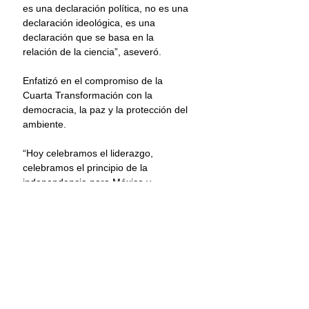
es una declaración política, no es una 
declaración ideológica, es una 
declaración que se basa en la 
relación de la ciencia”, aseveró.
Enfatizó en el compromiso de la 
Cuarta Transformación con la 
democracia, la paz y la protección del 
ambiente.
“Hoy celebramos el liderazgo, 
celebramos el principio de la 
independencia para México y 
celebremos juntos lo que el 
presidente Biden quisiera que yo 
compartiera con todos ustedes: 
Estados Unidos—México, para 
siempre”, subrayó.
Asistieron al evento, el gobernador 
de Oaxaca, Salomón Jara Cruz; por 