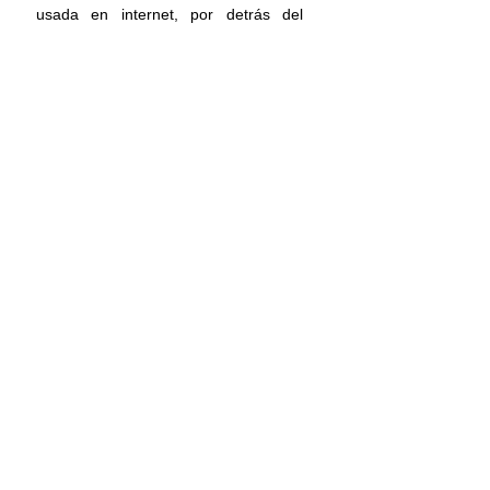
usada en internet, por detrás del 
inglés y el chino, y la cuarta en cuanto 
al número total de hablantes a nivel 
mundial, tomando en cuenta a nativos 
y a aquellos que lo han aprendido.
Español
Internacional
Recientes
Comentarios
Escribir un comentario...