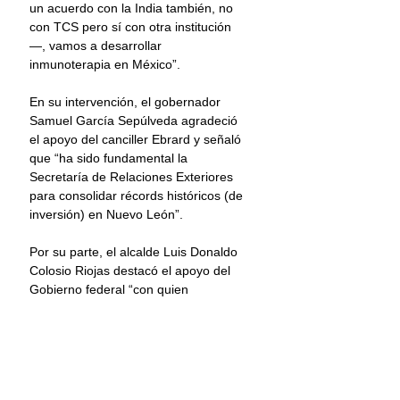
un acuerdo con la India también, no 
con TCS pero sí con otra institución
—, vamos a desarrollar 
inmunoterapia en México”.
En su intervención, el gobernador 
Samuel García Sepúlveda agradeció 
el apoyo del canciller Ebrard y señaló 
que “ha sido fundamental la 
Secretaría de Relaciones Exteriores 
para consolidar récords históricos (de 
inversión) en Nuevo León”.
Por su parte, el alcalde Luis Donaldo 
Colosio Riojas destacó el apoyo del 
Gobierno federal “con quien 
esperamos seguir trabajando 
siempre de la mano para llevar 
mucha prosperidad, bonanza, 
crecimiento, desarrollo a todos los 
talentos que nacen diario en la 