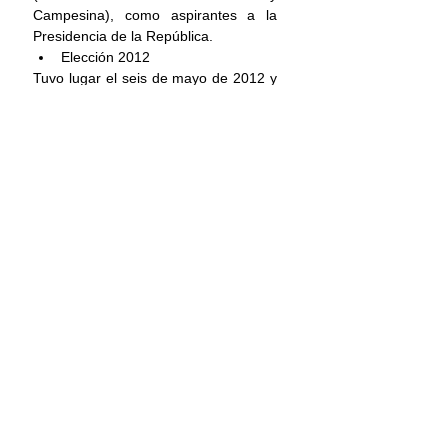
Campesina), como aspirantes a la 
Presidencia de la República.
Elección 2012
Tuvo lugar el seis de mayo de 2012 y 
participaron Enrique Peña Nieto (PRI-
PVEM), Josefina Vázquez Mota 
(PAN), Andrés Manuel López Obrador 
(PRD-PT-MC) y Gabriel Quadri 
(PANAL).
INE
Principal
Elecciones
Comentarios