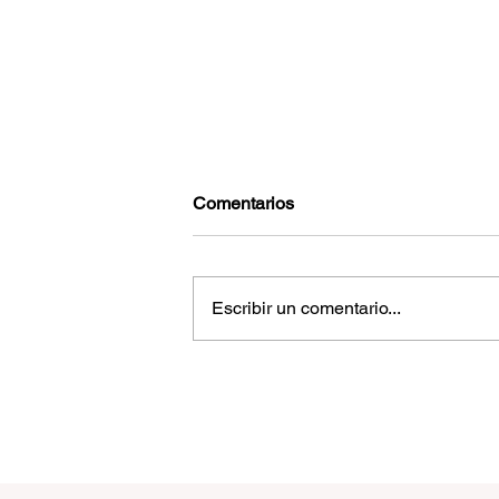
Comentarios
Escribir un comentario...
Sheinbaum pide indagar si exis
violación a la ley en caso de
agentes estadounidenses fallec
en Chihuahua