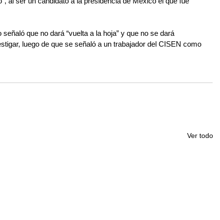
”, al ser un candidato a la presidencia de México el que fue 
 señaló que no dará “vuelta a la hoja” y que no se dará 
estigar, luego de que se señaló a un trabajador del CISEN como 
Ver todo