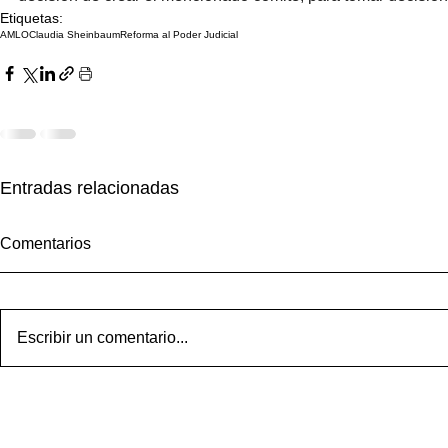
Etiquetas:
AMLO
Claudia Sheinbaum
Reforma al Poder Judicial
Entradas relacionadas
Comentarios
Escribir un comentario...
Inseguridad y violencia contra
Reconocen 
la mujer: las prioridades de la
Oaxaca de J
diputada Haydeé Reyes tras
de territorio