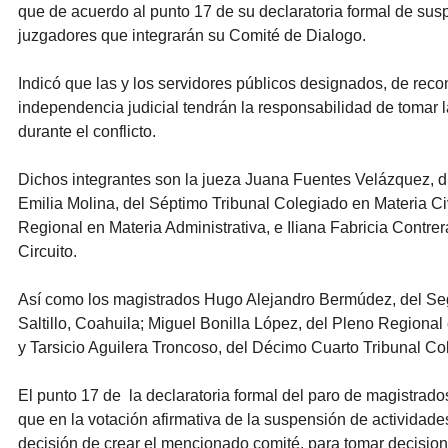
que de acuerdo al punto 17 de su declaratoria formal de susp
juzgadores que integrarán su Comité de Dialogo.
Indicó que las y los servidores públicos designados, de reco
independencia judicial tendrán la responsabilidad de tomar l
durante el conflicto.
Dichos integrantes son la jueza Juana Fuentes Velázquez, di
Emilia Molina, del Séptimo Tribunal Colegiado en Materia Civ
Regional en Materia Administrativa, e Iliana Fabricia Contre
Circuito.
Así como los magistrados Hugo Alejandro Bermúdez, del Segu
Saltillo, Coahuila; Miguel Bonilla López, del Pleno Regional 
y Tarsicio Aguilera Troncoso, del Décimo Cuarto Tribunal Co
El punto 17 de  la declaratoria formal del paro de magistrad
que en la votación afirmativa de la suspensión de actividade
decisión de crear el mencionado comité, para tomar decision