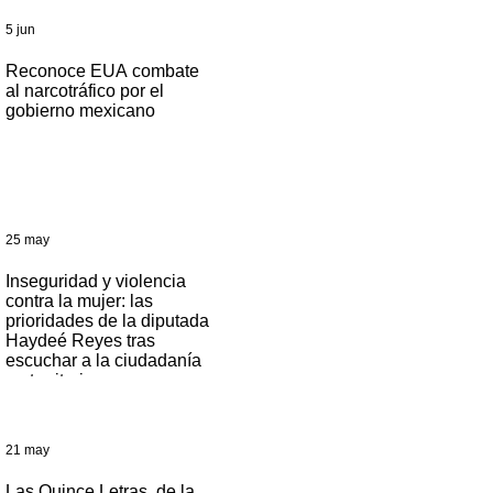
escuchar a la ciudadanía en
Haydeé Rey
5 jun
territorio
Reconoce EUA combate
al narcotráfico por el
gobierno mexicano
25 may
Inseguridad y violencia
contra la mujer: las
prioridades de la diputada
Haydeé Reyes tras
escuchar a la ciudadanía
en territorio
21 may
Las Quince Letras, de la