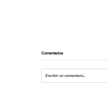
Comentarios
Escribir un comentario...
Reconoce EUA combate al
narcotráfico por el gobierno
mexicano