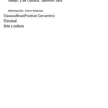
Vallejo, y de Oaxaca, Salomón Jara.
Información: Once Noticias
Oaxaca
Brasil
Festival Cervantino
Principal
Arte y cultura
Comentarios
Escribir un comentario...