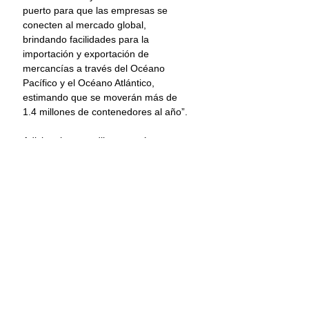
puerto para que las empresas se 
conecten al mercado global, 
brindando facilidades para la 
importación y exportación de 
mercancías a través del Océano 
Pacífico y el Océano Atlántico, 
estimando que se moverán más de 
1.4 millones de contenedores al año”.
Adicionalmente, dijo, se está 
planeando una ruta de cabotaje que 
conecte al Puerto de Salina Cruz, 
Oaxaca, con el de Lázaro Cárdenas, 
Michoacán, estimando un volumen 
anual de carga de 115 mil 
contenedores, con el objetivo de 
conectar con Centro y Sudamérica en 
un tiempo estimado de 9.5 días.
En relación con los trenes de carga y 
pasajeros, Oaxaca tiene conexión 