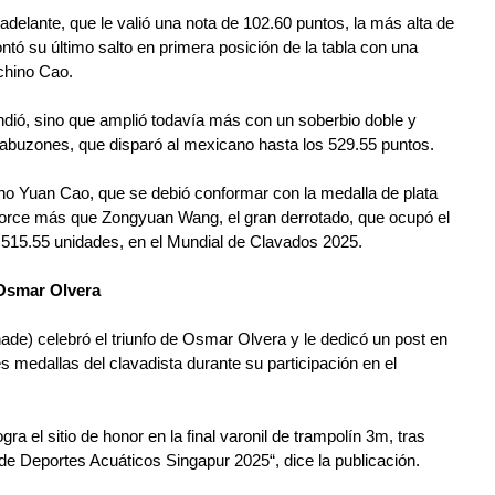
elante, que le valió una nota de 102.60 puntos, la más alta de 
ontó su último salto en primera posición de la tabla con una 
 chino Cao.
ndió, sino que amplió todavía más con un soberbio doble y 
irabuzones, que disparó al mexicano hasta los 529.55 puntos.
ino Yuan Cao, que se debió conformar con la medalla de plata 
torce más que Zongyuan Wang, el gran derrotado, que ocupó el 
e 515.55 unidades, en el Mundial de Clavados 2025.
 Osmar Olvera
de) celebró el triunfo de Osmar Olvera y le dedicó un post en 
s medallas del clavadista durante su participación en el 
ra el sitio de honor en la final varonil de trampolín 3m, tras 
de Deportes Acuáticos Singapur 2025“, dice la publicación.