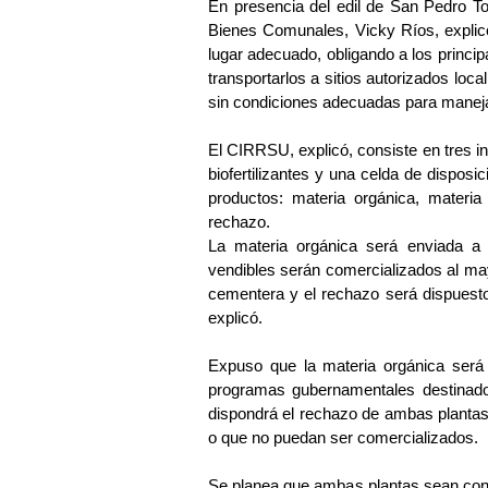
En presencia del edil de San Pedro To
Bienes Comunales, Vicky Ríos, explic
lugar adecuado, obligando a los princip
transportarlos a sitios autorizados loca
sin condiciones adecuadas para maneja
El CIRRSU, explicó, consiste en tres in
biofertilizantes y una celda de disposic
productos: materia orgánica, materia
rechazo.
La materia orgánica será enviada a la
vendibles serán comercializados al may
cementera y el rechazo será dispuesto en
explicó.
Expuso que la materia orgánica será p
programas gubernamentales destinados
dispondrá el rechazo de ambas plantas,
o que no puedan ser comercializados.
Se planea que ambas plantas sean const