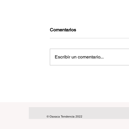
Comentarios
Escribir un comentario...
Reconoce EUA combate al
narcotráfico por el gobierno
mexicano
© Oaxaca Tendencia 2022