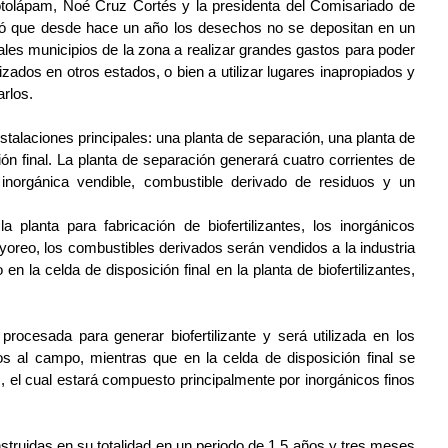
tolápam, Noé Cruz Cortés y la presidenta del Comisariado de 
ó que desde hace un año los desechos no se depositan en un 
ales municipios de la zona a realizar grandes gastos para poder 
lizados en otros estados, o bien a utilizar lugares inapropiados y 
rlos.
stalaciones principales: una planta de separación, una planta de 
ión final. La planta de separación generará cuatro corrientes de 
 inorgánica vendible, combustible derivado de residuos y un 
 planta para fabricación de biofertilizantes, los inorgánicos 
oreo, los combustibles derivados serán vendidos a la industria 
 la celda de disposición final en la planta de biofertilizantes, 
rocesada para generar biofertilizante y será utilizada en los 
 al campo, mientras que en la celda de disposición final se 
 el cual estará compuesto principalmente por inorgánicos finos 
ruidas en su totalidad en un periodo de 1.5 años y tres meses 