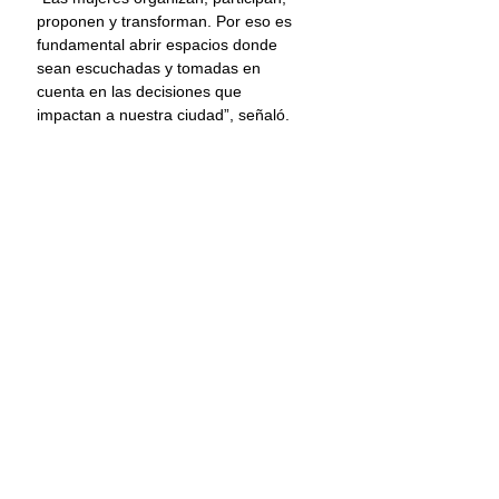
proponen y transforman. Por eso es 
fundamental abrir espacios donde 
sean escuchadas y tomadas en 
cuenta en las decisiones que 
impactan a nuestra ciudad”, señaló.
Las asistentes coincidieron en que 
estos encuentros permiten construir 
soluciones reales desde las colonias 
y fortalecer una relación directa entre 
ciudadanía y representación pública.
Principal
Oaxaca
Legislativo
Comentarios