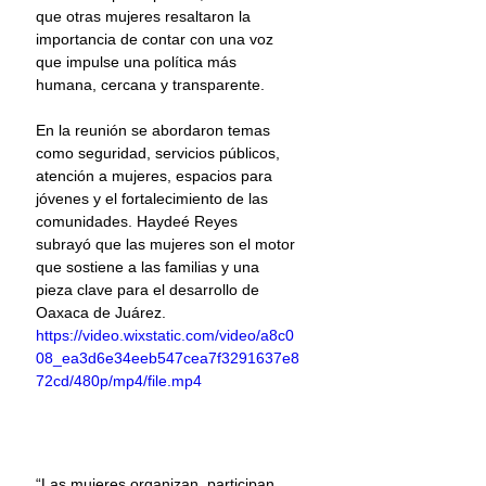
que otras mujeres resaltaron la 
importancia de contar con una voz 
que impulse una política más 
humana, cercana y transparente.
En la reunión se abordaron temas 
como seguridad, servicios públicos, 
atención a mujeres, espacios para 
jóvenes y el fortalecimiento de las 
comunidades. Haydeé Reyes 
subrayó que las mujeres son el motor 
que sostiene a las familias y una 
pieza clave para el desarrollo de 
Oaxaca de Juárez.
https://video.wixstatic.com/video/a8c0
08_ea3d6e34eeb547cea7f3291637e8
72cd/480p/mp4/file.mp4
“Las mujeres organizan, participan, 