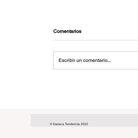
Comentarios
Escribir un comentario...
Reconoce EUA combate al
narcotráfico por el gobierno
mexicano
© Oaxaca Tendencia 2022