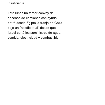
insuficiente.
Este lunes un tercer convoy de 
decenas de camiones con ayuda 
entró desde Egipto la franja de Gaza, 
bajo un "asedio total" desde que 
Israel cortó los suministros de agua, 
comida, electricidad y combustible.
El domingo, el presidente 
estadunidense, Joe Biden, y el primer 
ministro israelí, Benjamin Netanyahu, 
acordaron que habría un "flujo 
continuo" de ayuda a Gaza.
De la Jornada 
Guerra Israel
Hamas
Principal
Internacional