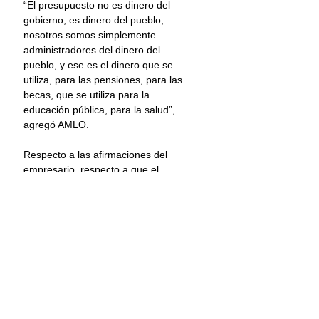
“El presupuesto no es dinero del 
gobierno, es dinero del pueblo, 
nosotros somos simplemente 
administradores del dinero del 
pueblo, y ese es el dinero que se 
utiliza, para las pensiones, para las 
becas, que se utiliza para la 
educación pública, para la salud”, 
agregó AMLO.
Respecto a las afirmaciones del 
empresario, respecto a que el 
gobierno está robando dinero de las 
pensiones a los adultos mayores, el 
Presidente le pidió que si tiene 
pruebas, las muestre, y él mismo 
presenta la denuncia.
Información: Once Noticias
AMLO
Gobierno de México
Ricardo Salinas Pliego
Adultos mayores
SAT
Pensiones
Deuda fiscal