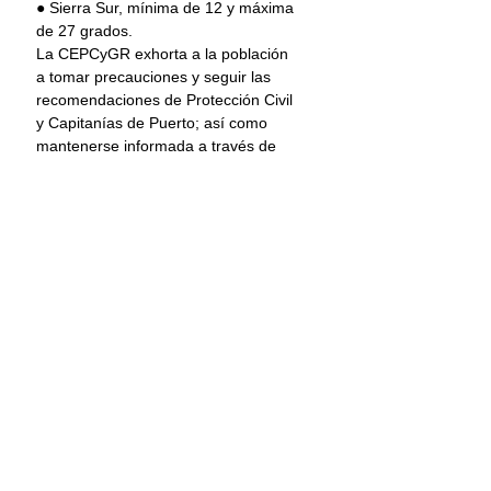
● Sierra Sur, mínima de 12 y máxima 
de 27 grados.
La CEPCyGR exhorta a la población 
a tomar precauciones y seguir las 
recomendaciones de Protección Civil 
y Capitanías de Puerto; así como 
mantenerse informada a través de 
los medios y redes sociales oficiales: 
Facebook @CEPCYGRGobOax y 
Twitter @CEPCyGR_GobOax.
-0-
Oaxaca
Lluvias
Principal
Oaxaca