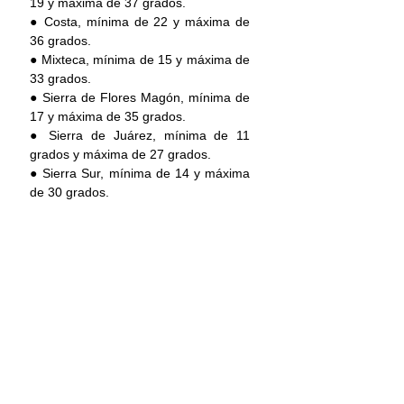
19 y máxima de 37 grados.
● Costa, mínima de 22 y máxima de 
36 grados.
● Mixteca, mínima de 15 y máxima de 
33 grados.
● Sierra de Flores Magón, mínima de 
17 y máxima de 35 grados.
● Sierra de Juárez, mínima de 11 
grados y máxima de 27 grados.
● Sierra Sur, mínima de 14 y máxima 
de 30 grados.
La CEPCyGR exhorta a la población a 
tomar precauciones y seguir las 
recomendaciones de Protección Civil 
y Capitanías de Puerto; así como 
mantenerse informado a través de los 
medios y redes sociales oficiales: 
Facebook @CEPCYGRGobOax y 
Twitter @CEPCyGR_GobOax.
Oaxaca
Lluvias
Oaxaca