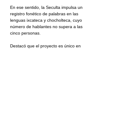
En ese sentido, la Seculta impulsa un 
registro fonético de palabras en las 
lenguas ixcateca y chocholteca, cuyo 
número de hablantes no supera a las 
cinco personas.
Destacó que el proyecto es único en 
su tipo ya que es la primera vez que 
una Secretaría de Cultura en el país 
suma esfuerzos para la revitalización 
de las lenguas originarias, y debido a 
que Oaxaca es el estado mexicano 
con la mayor diversidad lingüística de 
todo el país, el programa resulta de 
gran relevancia.
Cultura
Lenguas indígenas
Oaxaca