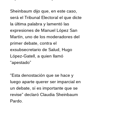
Sheinbaum dijo que, en este caso, 
será el Tribunal Electoral el que dicte 
la última palabra y lamentó las 
expresiones de Manuel López San 
Martín, uno de los moderadores del 
primer debate, contra el 
exsubsecretario de Salud, Hugo 
López-Gatell, a quien llamó 
“apestado”
“Esta denostación que se hace y 
luego aparte querer ser imparcial en 
un debate, sí es importante que se 
revise” declaró Claudia Sheinbaum 
Pardo.
Información: Once Noticias
INE
Claudia Sheinbaum
PAN
Hora Nacional
Radio
CIRT
Elecciones